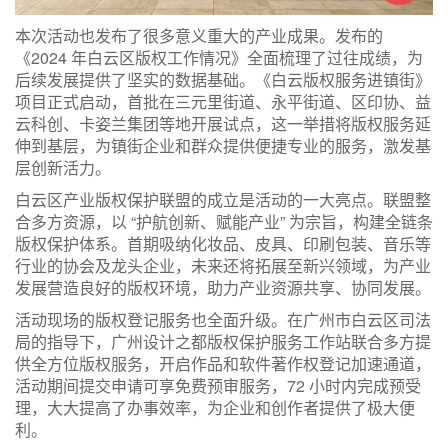
本次活动也发布了很多意义重大的产业成果。发布的
《2024 年白云区版权工作情况》全面梳理了过往成绩，为
后续发展提供了坚实的数据基础。《白云版权服务进镇街》
项目正式启动，首批在三元里街道、永平街道、区印协、益
云科创、卡姿兰集团等地开展试点，这一举措将版权服务延
伸到基层，为镇街企业和群众提供便捷专业的服务，激发基
层创新活力。
白云区产业版权保护联盟的成立是活动的一大亮点。联盟整
合多方资源，以 “护航创新、赋能产业” 为宗旨，构建全链条
版权保护体系。首期吸纳化妆品、皮具、印刷包装、音乐等
行业的协会及龙头企业，未来还将拓展至新兴领域，为产业
发展营造良好的版权环境，助力产业资源共享、协同发展。
活动现场的版权登记服务也全面升级。在广州市白云区司法
局的指导下，广州设计之都版权保护服务工作站联合多方提
供全方位版权服务，开启作品和软件著作权登记加速通道，
活动期间提交申请可享免费预审服务，72 小时内完成预受
理，大大提高了办事效率，为企业和创作者提供了极大便
利。