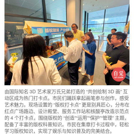
由国际知名 3D 艺术家万氏兄弟打造的 “共创绘制 3D 画” 互
动区成为热门打卡点。市民们踊跃拿起画笔参与创作，感受
艺术魅力。现场设置的 “版权打卡点” 更是别具匠心，分布在
红点广场路边、设计殿堂、服务工作站和核酸亭改造示范点
的 4 个打卡点，围绕版权的 “创造”“运用”“保护”“管理” 主题，
配备了丰富的版权科普知识。市民在集章打卡过程中，轻松
学习版权知识，实现了娱乐与知识普及的完美结合。