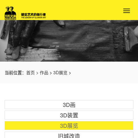
Toggl
navig
当前位置：
首页 >
作品
>
3D展览
>
3D画
3D装置
3D展览
旧城改造